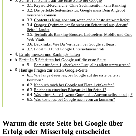
Schritt für Schritt auf die erste Seite bei Google
Keyword-Recherche: Ohne Suchintention kein Ranking
Die perfekte Seitenstruktur: Google muss Dein Angebot
verstehen können
Content is King, aber nur, wenn er die beste Antwort liefert
Onpage-Optimierung: So sieht ein Seitentitel aus, der auf
Seite 1 landet
Technik als Ranking-Booster: Ladezeiten, Mobile und Core
Web Vitals
Backlinks: Wie Du Vertrauen bei Google aufbaust
Local SEO und Google Unternehmensprofil
Erfolg messen und Rankings halten
Fazit: In 5 Schritten bei Google auf die erste Seite
Bereit für Seite 1, aber keine Lust, alles allein umzusetzen?
Häufige Fragen zur ersten Google-Seite
Wie lange dauert es, bei Google auf die erste Seite zu
kommen?
Kann ich mich bei Google auf Platz 1 einkaufen?
Reicht ein einzelner Blogartikel für Seite 1?
Was bringt Seite 1, wenn Google die Antwort selbst anzeigt?
Was kostet es, bei Google nach vorn zu kommen?
Warum die erste Seite bei Google über
Erfolg oder Misserfolg entscheidet