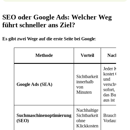
SEO oder Google Ads: Welcher Weg
führt schneller ans Ziel?
Es gibt zwei Wege auf die erste Seite bei Google
:
Methode
Vorteil
Nachteil
Jeder Klick
kostet Geld
Sichtbarkeit
und
innerhalb
Google Ads (SEA)
verschwindet
von
sofort, wenn
Minuten
das Budget
aus ist
Nachhaltige
Suchmaschinenoptimierung
Sichtbarkeit
Braucht
(SEO)
ohne
Vorlaufzeit
Klickkosten