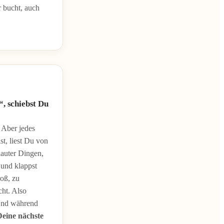
r bucht, auch
, schiebst Du
 Aber jedes
t, liest Du von
auter Dingen,
 und klappst
oß, zu
cht. Also
 Und während
Deine nächste