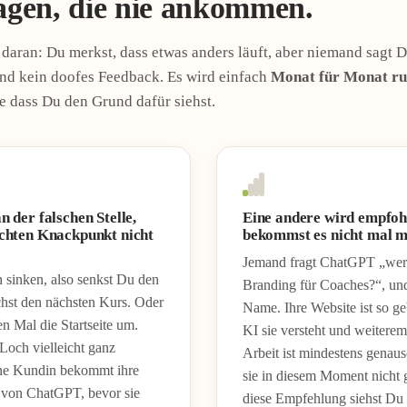
agen, die nie ankommen.
 daran: Du merkst, dass etwas anders läuft, aber niemand sagt 
und kein doofes Feedback. Es wird einfach
Monat für Monat ru
e dass Du den Grund dafür siehst.
n der falschen Stelle,
Eine andere wird empfoh
echten Knackpunkt nicht
bekommst es nicht mal m
Jemand fragt ChatGPT „wer
sinken, also senkst Du den
Branding für Coaches?“, und 
chst den nächsten Kurs. Oder
Name. Ihre Website ist so ge
en Mal die Startseite um.
KI sie versteht und weiterem
 Loch vielleicht ganz
Arbeit ist mindestens genau
ne Kundin bekommt ihre
sie in diesem Moment nicht 
 von ChatGPT, bevor sie
diese Empfehlung siehst Du 