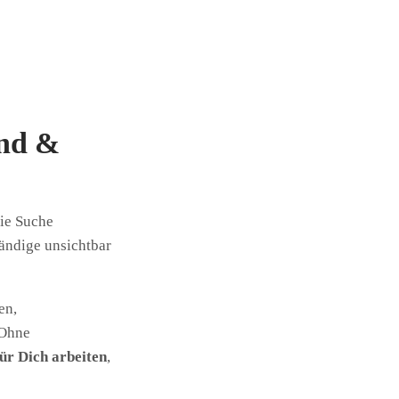
ind &
die Suche
tändige unsichtbar
en,
 Ohne
für Dich arbeiten
,