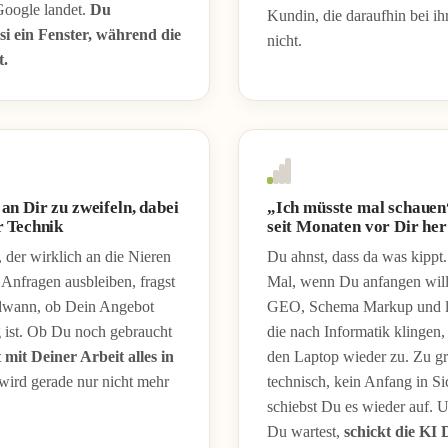
Google landet.
Du
Kundin, die daraufhin bei ih
si ein Fenster, während die
nicht.
t.
 an Dir zu zweifeln, dabei
„Ich müsste mal schauen“
er Technik
seit Monaten vor Dir her
l, der wirklich an die Nieren
Du ahnst, dass da was kippt.
 Anfragen ausbleiben, fragst
Mal, wenn Du anfangen wills
dwann, ob Dein Angebot
GEO, Schema Markup und l
 ist. Ob Du noch gebraucht
die nach Informatik klingen,
 mit Deiner Arbeit alles in
den Laptop wieder zu. Zu gr
wird gerade nur nicht mehr
technisch, kein Anfang in Si
schiebst Du es wieder auf.
Du wartest,
schickt die KI 